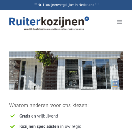
Ga
*** Nr. 1 kozijnenvergelijker in Nederland ***
naar
inhoud
Waarom anderen voor ons kiezen:
Gratis
en vrijblijvend
Kozijnen specialisten
in uw regio