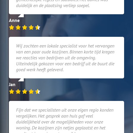
duidelijk en de plaatsing verliep soepel.
Anne
Wij zochten een lokale specialist voor het vervangen
van een paar oude kozijnen. Binnen korte tijd kregen
we reacties van bedrijven uit de omgeving.
Uiteindelijk gekozen voor een bedrijf uit de buurt die
goed werk heeft geleverd.
Jan
Fijn dat we specialisten uit onze eigen regio konden
vergelijken. Het gesprek aan huis gaf veel
duidelijkheid over de mogelijkheden voor onze
woning. De kozijnen zijn netjes geplaatst en het