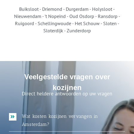
Buiksloot - Driemond - Durgerdam - Holysloot -
Nieuwendam - 't Nopeind - Oud Osdorp - Ransdorp -
Ruigoord - Schellingwoude - Het Schouw - Sloten -
Sloterdijk - Zunderdorp
Veelgestelde vragen over
kozijnen
Direct heldere antwoorden op uw vragen
Wat kosten kozijnen vervangen in
Amsterdam?