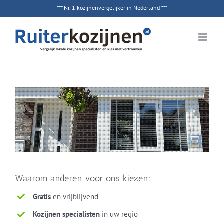
Ga
*** Nr. 1 kozijnenvergelijker in Nederland ***
naar
inhoud
Waarom anderen voor ons kiezen:
Gratis
en vrijblijvend
Kozijnen specialisten
in uw regio