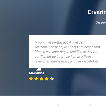
Ervari
Zo erv
Ik vond het prettig dat ik niet zelf
verschillende bedrijven hoefde te benaderen.
Binnen een paar dagen had ik reacties van
partijen uit de buurt. Zo kon ik prijzen,
reviews en hun werkwijze goed vergelijken.
Marianne