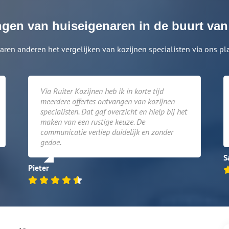
ngen van huiseigenaren in de buurt van
aren anderen het vergelijken van kozijnen specialisten via ons pl
Via Ruiter Kozijnen heb ik in korte tijd
meerdere offertes ontvangen van kozijnen
specialisten. Dat gaf overzicht en hielp bij het
maken van een rustige keuze. De
communicatie verliep duidelijk en zonder
gedoe.
S
Pieter