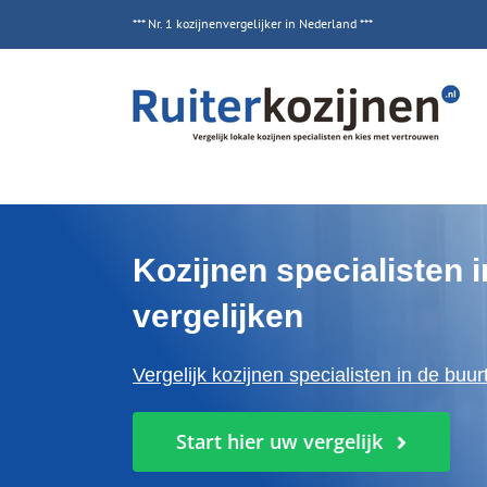
Ga
*** Nr. 1 kozijnenvergelijker in Nederland ***
naar
inhoud
Kozijnen specialisten i
vergelijken
Vergelijk kozijnen specialisten in de buur
Start hier uw vergelijk