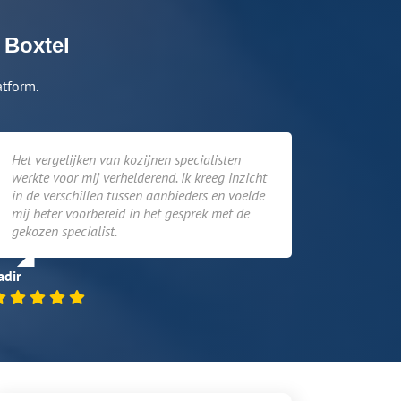
 Boxtel
atform.
Het vergelijken van kozijnen specialisten
werkte voor mij verhelderend. Ik kreeg inzicht
in de verschillen tussen aanbieders en voelde
mij beter voorbereid in het gesprek met de
gekozen specialist.
adir