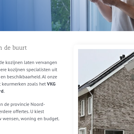
in de buurt
de kozijnen laten vervangen
ere kozijnen specialisten uit
ak en beschikbaarheid. Al onze
et keurmerken zoals het
VKG
rd
.
 in de provincie Noord-
dere offertes. U kiest
 uw wensen, woning en budget.