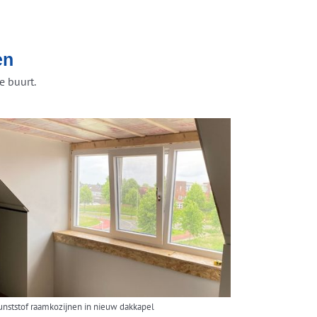
en
e buurt.
unststof raamkozijnen in nieuw dakkapel