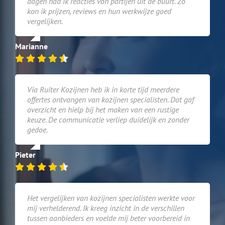
dagen had ik reacties van partijen uit de buurt. Zo
kon ik prijzen, reviews en hun werkwijze goed
vergelijken.
Marianne
Via Ruiter Kozijnen heb ik in korte tijd meerdere
offertes ontvangen van kozijnen specialisten. Dat gaf
overzicht en hielp bij het maken van een rustige
keuze. De communicatie verliep duidelijk en zonder
gedoe.
Pieter
Het vergelijken van kozijnen specialisten werkte voor
mij verhelderend. Ik kreeg inzicht in de verschillen
tussen aanbieders en voelde mij beter voorbereid in