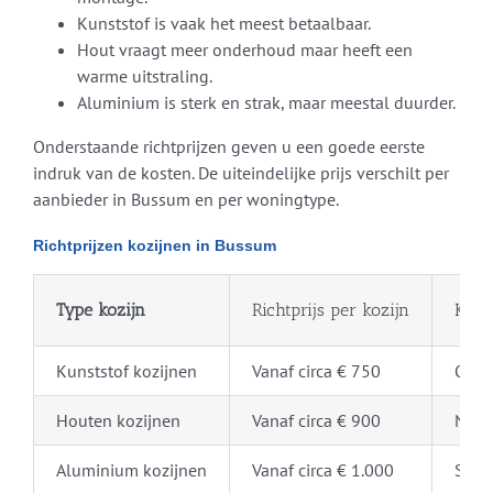
Kunststof is vaak het meest betaalbaar.
Hout vraagt meer onderhoud maar heeft een
warme uitstraling.
Aluminium is sterk en strak, maar meestal duurder.
Onderstaande richtprijzen geven u een goede eerste
indruk van de kosten. De uiteindelijke prijs verschilt per
aanbieder in Bussum en per woningtype.
Richtprijzen kozijnen in Bussum
Type kozijn
Richtprijs per kozijn
Ken
Kunststof kozijnen
Vanaf circa € 750
Onde
Houten kozijnen
Vanaf circa € 900
Natuu
Aluminium kozijnen
Vanaf circa € 1.000
Sterk